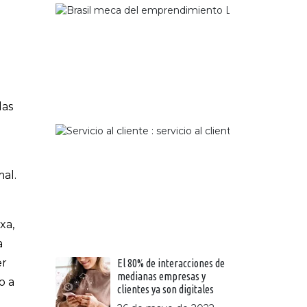
Brasil: la
del
emprendi
en
Latinoamé
22 de
noviemb
las
2023
Servicio
cliente:
claves 
hacer c
mal.
el nego
(parte 
19 de
xa,
novie
de 20
a
er
El 80% de interacciones de
medianas empresas y
o a
clientes ya son digitales