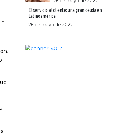
26 de mayo de 2022
El servicio al cliente: una gran deuda en
Latinoamérica
no
26 de mayo de 2022
on,
o
que
se
la