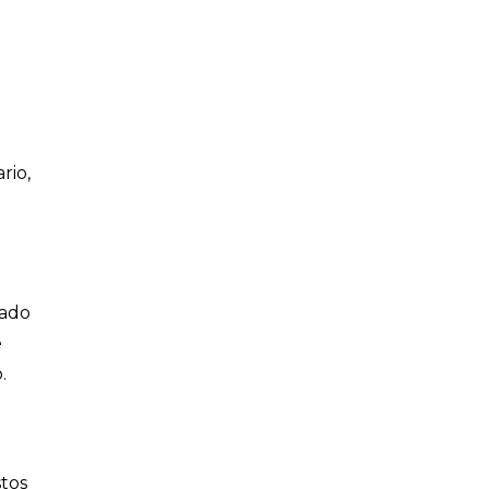
rio,
sado
e
.
stos