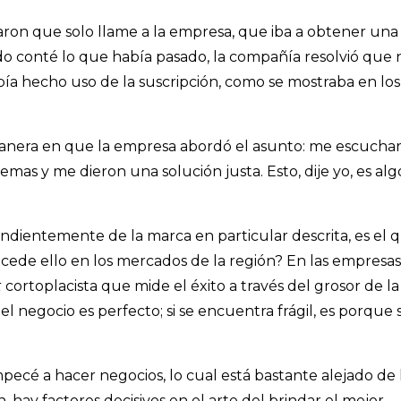
on que solo llame a la empresa, que iba a obtener una
ndo conté lo que había pasado, la compañía resolvió que 
ía hecho uso de la suscripción, como se mostraba en los
nera en que la empresa abordó el asunto: me escuchar
temas y me dieron una solución justa. Esto, dije yo, es alg
endientemente de la marca en particular descrita, es el 
cede ello en los mercados de la región? En las empresas
t
cortoplacista que mide el éxito a través del grosor de la
, el negocio es perfecto; si se encuentra frágil, es porque 
cé a hacer negocios, lo cual está bastante alejado de 
 hay factores decisivos en el arte del brindar el mejor