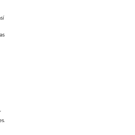
sí
as
e
r
es.